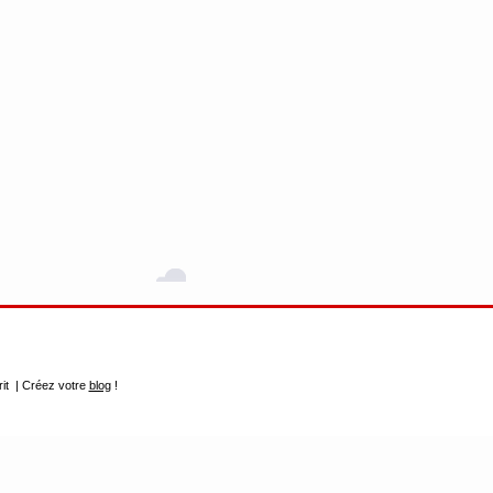
rit | Créez votre
blog
!